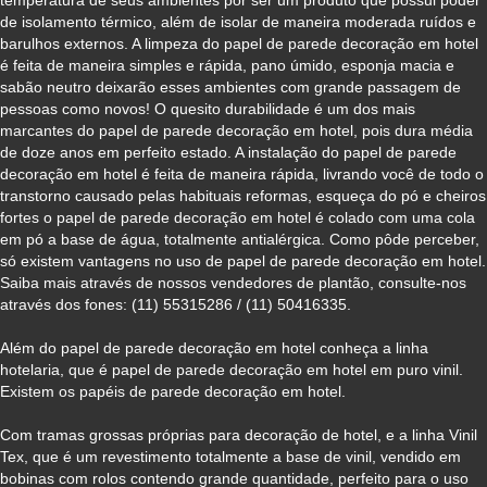
temperatura de seus ambientes por ser um produto que possui poder
de isolamento térmico, além de isolar de maneira moderada ruídos e
barulhos externos. A limpeza do papel de parede decoração em hotel
é feita de maneira simples e rápida, pano úmido, esponja macia e
sabão neutro deixarão esses ambientes com grande passagem de
pessoas como novos! O quesito durabilidade é um dos mais
marcantes do papel de parede decoração em hotel, pois dura média
de doze anos em perfeito estado. A instalação do papel de parede
decoração em hotel é feita de maneira rápida, livrando você de todo o
transtorno causado pelas habituais reformas, esqueça do pó e cheiros
fortes o papel de parede decoração em hotel é colado com uma cola
em pó a base de água, totalmente antialérgica. Como pôde perceber,
só existem vantagens no uso de papel de parede decoração em hotel.
Saiba mais através de nossos vendedores de plantão, consulte-nos
através dos fones: (11) 55315286 / (11) 50416335.
Além do papel de parede decoração em hotel conheça a linha
hotelaria, que é papel de parede decoração em hotel em puro vinil.
Existem os papéis de parede decoração em hotel.
Com tramas grossas próprias para decoração de hotel, e a linha Vinil
Tex, que é um revestimento totalmente a base de vinil, vendido em
bobinas com rolos contendo grande quantidade, perfeito para o uso