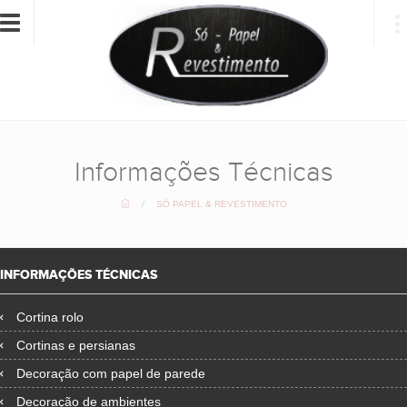
Toggle
navigation
Informações Técnicas
/
SÓ PAPEL & REVESTIMENTO
INFORMAÇÕES TÉCNICAS
Cortina rolo
Cortinas e persianas
Decoração com papel de parede
Decoração de ambientes