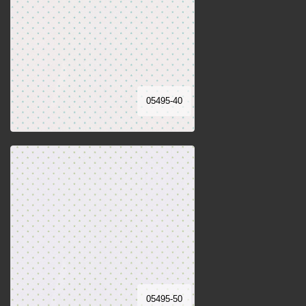
05495-40
05495-50