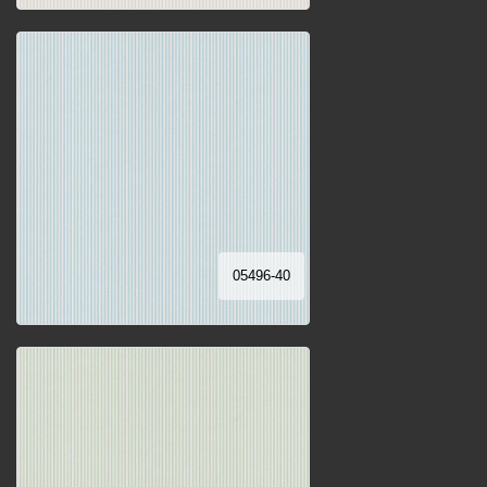
05496-40