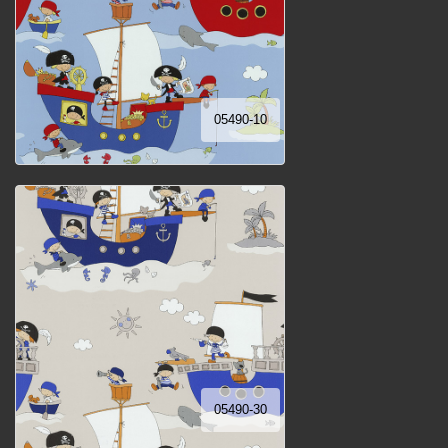
05490-10
05490-30