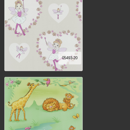
05493-20