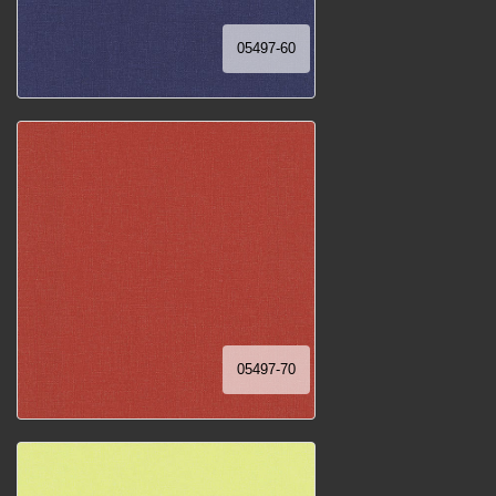
05497-60
05497-70