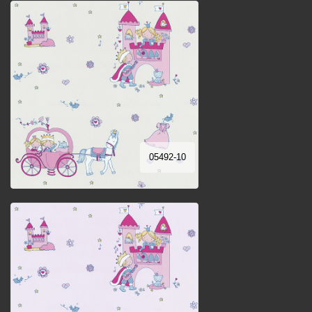
05492-10