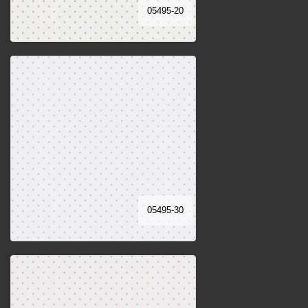
05495-20
05495-30